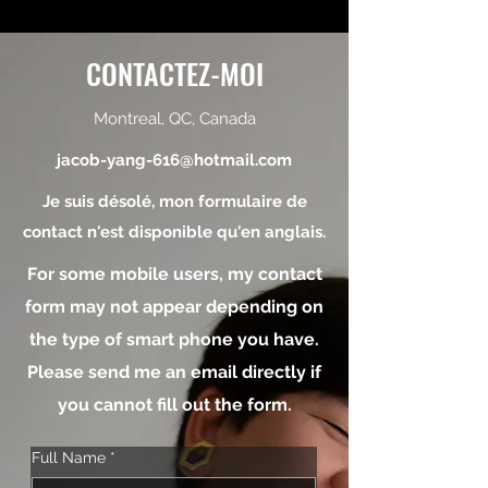
CONTACTEZ-MOI
Montreal, QC, Canada
jacob-yang-616@hotmail.com
Je suis désolé, mon formulaire de
contact n'est disponible qu'en anglais.
For some mobile users, my contact
form may not appear depending on
the type of smart phone you have.
Please send me an email directly if
you cannot fill out the form.
Full Name
*