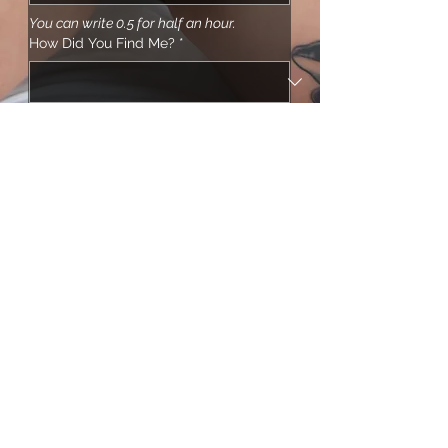
You can write 0.5 for half an hour.
How Did You Find Me?
*
LinkedIn Profile
Used for screening purposes. You can 
provide photo ID proof instead (see 
below).
If I do 
not
 provide my LinkedIn 
profile, I will send a photo of 
my ID (driver's license, RAMQ, 
passport, etc.) by email for 
screening.
*
Submit